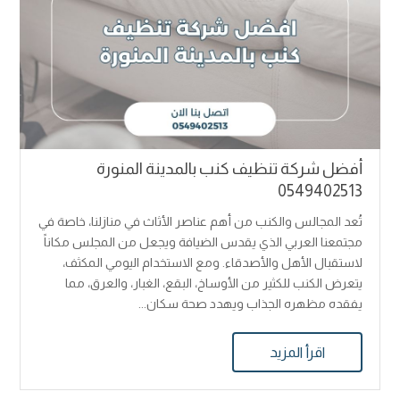
أفضل شركة تنظيف كنب بالمدينة المنورة
0549402513
تُعد المجالس والكنب من أهم عناصر الأثاث في منازلنا، خاصة في
مجتمعنا العربي الذي يقدس الضيافة ويجعل من المجلس مكاناً
لاستقبال الأهل والأصدقاء. ومع الاستخدام اليومي المكثف،
يتعرض الكنب للكثير من الأوساخ، البقع، الغبار، والعرق، مما
يفقده مظهره الجذاب ويهدد صحة سكان...
اقرأ المزيد