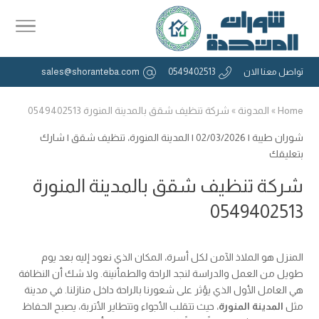
تواصل معنا الان
0549402513
sales@shoranteba.com
Home
»
المدونة
»
شركة تنظيف شقق بالمدينة المنورة 0549402513
شوران طيبة
| 02/03/2026 |
المدينة المنورة
،
تنظيف شقق
|
شارك
بتعليقك
شركة تنظيف شقق بالمدينة المنورة
0549402513
المنزل هو الملاذ الآمن لكل أسرة، المكان الذي نعود إليه بعد يوم
طويل من العمل والدراسة لنجد الراحة والطمأنينة. ولا شك أن النظافة
هي العامل الأول الذي يؤثر على شعورنا بالراحة داخل منازلنا. في مدينة
مثل
المدينة المنورة
، حيث تتقلب الأجواء وتتطاير الأتربة، يصبح الحفاظ