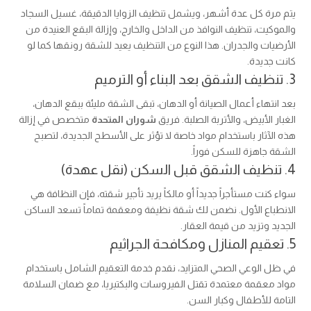
يتم مرة كل عدة أشهر، ويشمل تنظيف الزوايا الدقيقة، غسيل السجاد
والموكيت، تنظيف النوافذ من الداخل والخارج، وإزالة البقع العنيدة من
الأرضيات والجدران. هذا النوع من التنظيف يعيد للشقة رونقها كما لو
كانت جديدة.
3. تنظيف الشقق بعد البناء أو الترميم
بعد انتهاء أعمال الصيانة أو الدهان، تبقى الشقة مليئة ببقع الدهان،
الغبار الأبيض، والأتربة الصلبة. فريق
شوران المتحدة
متخصص في إزالة
هذه الآثار باستخدام مواد خاصة لا تؤثر على الأسطح الجديدة، لتصبح
الشقة جاهزة للسكن فوراً.
4. تنظيف الشقق قبل السكن (نقل عهدة)
سواء كنت مستأجراً جديداً أو مالكاً يريد تأجير شقته، فإن النظافة هي
الانطباع الأول. نضمن لك شقة نظيفة ومعقمة تماماً تسعد الساكن
الجديد وتزيد من قيمة العقار.
5. تعقيم المنازل ومكافحة الجراثيم
في ظل الوعي الصحي المتزايد، نقدم خدمة التعقيم الشامل باستخدام
مواد معقمة معتمدة تقتل الفيروسات والبكتيريا، مع ضمان السلامة
التامة للأطفال وكبار السن.