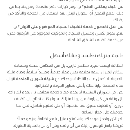
س: كيف يمكنني الدفع؟
ج: نوفر خيارات دفع متعددة ومريحة، بما في
ذلك الدفع النقدي أو التحويل البنكي بعد الانتهاء من الخدمة والتأكد من
رضاك.
س: هل تقدمون خدمة تنظيف السجاد الموضوع على الأرض؟
ج:
نعم، نقوم بكنس وغسيل السجاد والموكيت الموجود على الأرضية كجزء
من خدمة تنظيف الشقق الشاملة.
خاتمة: منزلك نظيف.. وحياتك أسهل
النظافة ليست مجرد مظهر خارجي، بل هي انعكاس لصحة وسعادة
سكان المنزل. شقة نظيفة تعني عقلاً صافياً، وجسداً سليماً، وحياة مليئة
بالحيوية. لا تحمل عبء التنظيف وحدك، دع
شركة شوران المتحدة
تتولى
هذه المهمة نيابة عنك بأعلى معايير الجودة والاحترافية.
نحن في
شوران المتحدة
لا نقدم مجرد خدمة تنظيف، بل نقدم لك راحة
بال وثقة في كل زاوية من زوايا منزلك. سواء كنت تحتاج إلى تنظيف
دوري، أو تنظيف عميق بعد مناسبة، أو حتى تعقيم شامل، نحن هنا
لخدمتك على مدار الساعة.
بادر الآن واحجز موعدك، واستمتع بمنزل يلمع نظافةً ويزهو جمالاً.
فريقنا جاهز للوصول إليك في أي وقت وفي أي حي بالمدينة المنورة.