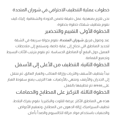
خطوات عملية التنظيف الاحترافي في شوران المتحدة
نحن نلتزم بمنهجية عمل دقيقة تضمن الجودة والشفافية. إليك كيف
نقوم بتنظيف شقتك خطوة بخطوة:
الخطوة الأولى: التقييم والتحضير
عند وصول فريق
شوران المتحدة
، نقوم بجولة سريعة في الشقة
لتحديد المناطق التي تحتاج إلى عناية خاصة، ونستمع إلى ملاحظات
العميل حول البقع أو المناطق الحساسة. ثم نقوم بترتيب الأثاث البسيط
وتجميع القمامة.
الخطوة الثانية: التنظيف من الأعلى إلى الأسفل
نبدأ بتنظيف الأسقف والثريات وإزالة العناكب والغبار العالق، ثم ننتقل
إلى الجدران والأرفف، وننتهي بالأرضيات. هذا الترتيب يمنع سقوط الغبار
على_areas تم تنظيفها بالفعل.
الخطوة الثالثة: التركيز على المطابخ والحمامات
هذه هي المناطق الأكثر عرضة للتلوث والبكتيريا. نقوم بفرك البلاط،
تنظيف السيراميك، إزالة الدهون من المطابخ، وتعقيم الأحواض
والحنفيات باستخدام مواد مزالة للكالسيوم والصدأ بأمان.