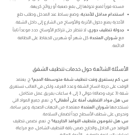
مسحه فوراً لمنع تحولها إلى بقع صعبة أو روائح كريهة.
استخدام مداخل للأحذية:
وضع بساط عند المدخل وطلب خلع
الأحذية يمنع دخول الأتربة والأوساخ من الشارع إلى داخل الشقة.
جدولة تنظيف دوري:
لا تنتظر حتى تتراكم الأوساخ، حدد موعداً ثابتاً
مع
شوران المتحدة
كل شهر أو شهرين للحفاظ على النظافة
الدائمة.
الأسئلة الشائعة حول خدمات تنظيف الشقق
س: كم يستغرق وقت تنظيف شقة متوسطة الحجم؟
ج: يعتمد
الوقت على درجة اتساخ الشقة وعدد الغرف، ولكن في الغالب تستغرق
شقة (3 غرف وصالة) حوالي 3 إلى 4 ساعات بفريق عمل متكامل.
س: هل مواد التنظيف آمنة على أطفالى؟
ج: نعم، جميع المواد التي
تستخدمها
شوران المتحدة
معتمدة من الجهات الصحية، وغير سامة،
ونحرص على شطف الأسطح جيداً لضمان السلامة.
س: هل تقومون بتنظيف النوافذ الخارجية؟
ج: نعم، نضمن تنظيف
النوافذ من الداخل والخارج ضمن باقة التنظيف الشامل، مع مراعاة
إجراءات السلامة خاصة في الأدوار العالية.