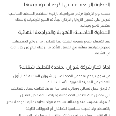
الخطوة الرابعة: غسيل الأرضيات وتلميعها
حسب نوع الأرضية (رخام، سيراميك، باركيه)، نستخدم المنظف المناسب.
نحرص على غسيل الزوايا والأركان جيداً، ثم تلميع الأرضيات لإعطاء
مظهر لامع وجذاب.
الخطوة الخامسة: التهوية والمراجعة النهائية
بعد الانتهاء، نقوم بتهوية الشقة جيداً للتخلص من روائح المنظفات،
ونقوم بمراجعة نهائية مع العميل للتأكد من رضاه التام عن كل زاوية
في الشقة.
لماذا تختار شركة شوران المتحدة لتنظيف شقتك؟
في سوق يزدحم بمقدمي الخدمات، تبرز
شوران المتحدة
كخيار أول
للعملاء في
المدينة المنورة
للأسباب التالية:
فريق عمل نسائي ورجالي:
نوفر خيار فريق تنظيف نسائي للعائلات
التي تفضل ذلك لضمان الخصوصية والراحة التامة داخل المنزل.
مواد تنظيف آمنة وفعالة:
نستخدم مواد تنظيف عالية الجودة لا تضر
بالأسطح ولا تسبب حساسية للأطفال أو الحيوانات الأليفة.
الالتزام بالمواعيد:
نقدر وقتك، ونلتزم بالوصول في الموعد المحدد