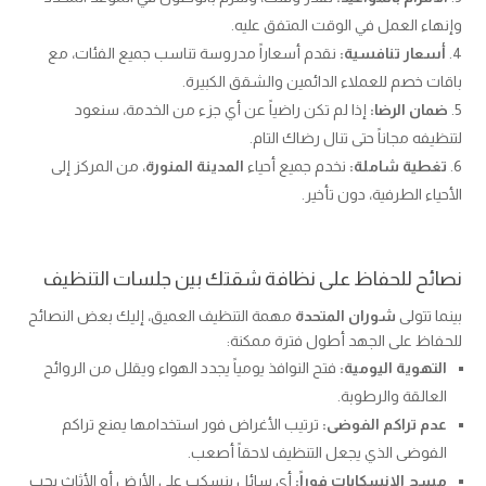
وإنهاء العمل في الوقت المتفق عليه.
أسعار تنافسية:
نقدم أسعاراً مدروسة تناسب جميع الفئات، مع
باقات خصم للعملاء الدائمين والشقق الكبيرة.
ضمان الرضا:
إذا لم تكن راضياً عن أي جزء من الخدمة، سنعود
لتنظيفه مجاناً حتى تنال رضاك التام.
تغطية شاملة:
نخدم جميع أحياء
المدينة المنورة
، من المركز إلى
الأحياء الطرفية، دون تأخير.
نصائح للحفاظ على نظافة شقتك بين جلسات التنظيف
بينما تتولى
شوران المتحدة
مهمة التنظيف العميق، إليك بعض النصائح
للحفاظ على الجهد أطول فترة ممكنة:
التهوية اليومية:
فتح النوافذ يومياً يجدد الهواء ويقلل من الروائح
العالقة والرطوبة.
عدم تراكم الفوضى:
ترتيب الأغراض فور استخدامها يمنع تراكم
الفوضى الذي يجعل التنظيف لاحقاً أصعب.
مسح الانسكابات فوراً:
أي سائل ينسكب على الأرض أو الأثاث يجب